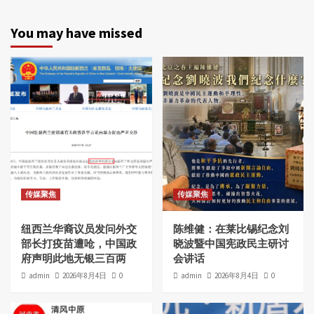
章
分
You may have missed
页
传媒聚焦
传媒聚焦
纽西兰华裔议员发问外交
陈维健：在莱比锡纪念刘
部长打疫苗遭呛，中国政
晓波暨中国宪政民主研讨
府声明此地无银三百两
会讲话
admin
2026年8月4日
0
admin
2026年8月4日
0