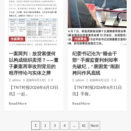
传媒聚焦
传媒聚焦
一案两判：放贷索债何
纪委书记沦为“睡会干
以构成组织卖淫？——董
部” 手握监督利剑却率
子豪案再审改刑背后的
先破纪，“唐困觉”闹剧
程序悖论与实体之辨
拷问作风底线
admin
2026年6月13日
0
admin
2026年6月11日
0
【TNT时报2026年6月13日
【TNT时报2026年6月11日
讯】一起...
讯】手握...
Read More
Read More
文
1
2
3
4
…
61
Next