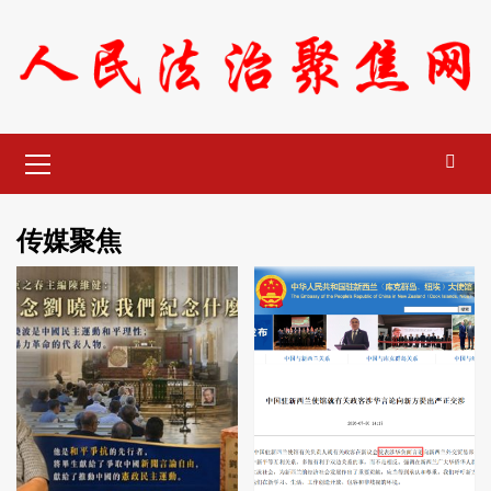
Skip
to
content
Primary
Menu
传媒聚焦