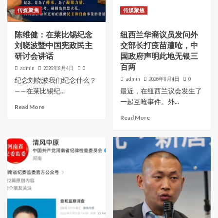
传媒聚焦
传媒聚焦
陈维健：在莱比锡纪念
纽西兰华裔议员发问外
刘晓波暨中国宪政民主
交部长打疫苗遭呛，中
研讨会讲话
国政府声明此地无银三
百两
admin
2026年8月4日
0
admin
2026年8月4日
0
纪念刘晓波我们纪念什么？
——在莱比锡纪...
最近，在纽西兰议会发生了
一起互呛事件。外...
Read More
Read More