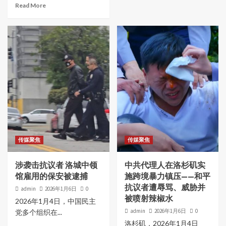
Read More
传媒聚焦
传媒聚焦
涉袭击抗议者 洛城中领
中共代理人在洛杉矶实
馆雇用的保安被逮捕
施跨境暴力镇压——和平
抗议者遭辱骂、威胁并
admin
2026年1月6日
0
被喷射辣椒水
2026年1月4日，中国民主
admin
2026年1月6日
0
党多个组织在...
洛杉矶，2026年1月4日