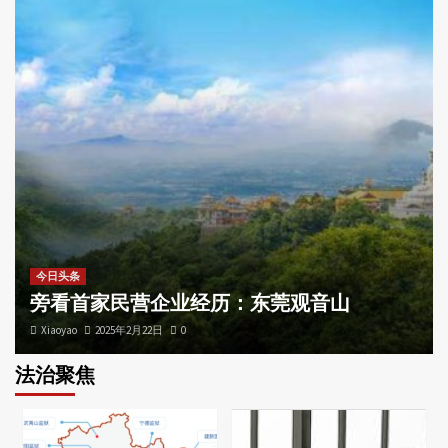
今日头条
旁看首家民营企业经历：东莞观音山
Xiaoyao
2025年2月22日
0
法治聚焦
社会万象
《国有器官》震撼洛城 观众：推动民众觉醒