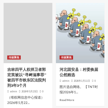
传媒聚焦
传媒聚焦
吉林四平人权捍卫者郭
河北固安县：村委换届
宏英被以“寻衅滋事罪”
公然贿选
被四平市铁东区法院判
admin
2026年1月11日
0
刑3年3个月
图片选自网络。 【TNT时
admin
2026年5月23日
0
报2026年1...
（维权网信息中心报道）
Read More
2026年5月22...