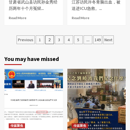
甘肃省武山县访民孙金秀经
江苏访民许冬青脑出血，被
历两年十个月冤狱...
送进ICU急救。...
Read More
Read More
文
Previous
1
2
3
4
5
…
149
Next
章
分
You may have missed
页
传媒聚焦
传媒聚焦