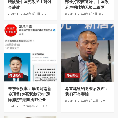
晓波暨中国宪政民主研讨
部长打疫苗遭呛，中国政
会讲话
府声明此地无银三百两
admin
2026年8月4日
0
admin
2026年8月4日
0
社会万象
聚焦法治
漳州监狱被曝生产奴工产品和体罚犯人
2
社会万象
《国有器官》震撼洛城 观众：推动民众觉醒
3
社会万象
民主人士洛杉矶中领馆前集会 吁释放邢望力、
传媒聚焦
传媒聚焦
张盼成等良心犯
4
朱东亚投案：曝出河南新
界立建纽约遇袭后发声：
乡顶着35项违法行为“远
我们不会害怕
社会万象
洋捕捞”港商成都企业
admin
2026年7月21日
0
刘四新 | 刘迎新遭石义权（石野）自诉诽谤罪一
admin
2026年7月28日
0
案的法律意见
5