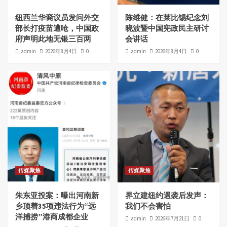
纽西兰华裔议员发问外交
陈维健：在莱比锡纪念刘
部长打疫苗遭呛，中国政
晓波暨中国宪政民主研讨
府声明此地无银三百两
会讲话
admin
2026年8月4日
0
admin
2026年8月4日
0
传媒聚焦
传媒聚焦
朱东亚投案：曝出河南新
界立建纽约遇袭后发声：
乡顶着35项违法行为“远
我们不会害怕
洋捕捞”港商成都企业
admin
2026年7月21日
0