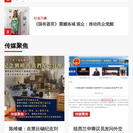
社会万象
《国有器官》震撼洛城 观众：推动民众觉醒
3
传媒聚焦
社会万象
民主人士洛杉矶中领馆前集会 吁释放邢望力、
张盼成等良心犯
4
社会万象
刘四新 | 刘迎新遭石义权（石野）自诉诽谤罪一
案的法律意见
5
传媒聚焦
传媒聚焦
社会万象
一个拿着手机拍摄的人——声援张展
陈维健：在莱比锡纪念刘
纽西兰华裔议员发问外交
1