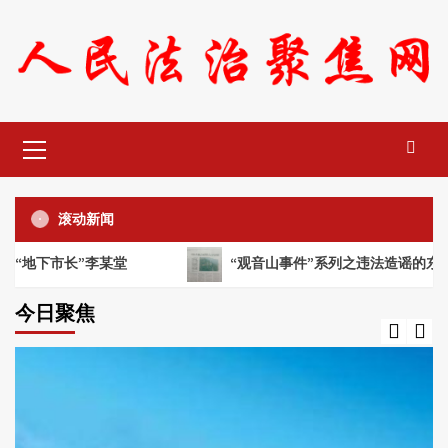
Skip
to
content
Primary
Menu
滚动新闻
下市长”李某堂
“观音山事件”系列之违法造谣的东莞“电老
今日聚焦