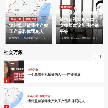
3
聚焦法治
《监狱法》修订草案
社会万象
被指忽视女犯权益，
民主人士洛杉矶中领馆前集会 吁释放邢望力、
社会万象
聚焦法治
张盼成等良心犯
漳州监狱被曝生产奴
女律师建议加强性别
4
工产品和体罚犯人
平等
admin
2025年11月2日
0
admin
2025年10月25日
0
社会万象
刘四新 | 刘迎新遭石义权（石野）自诉诽谤罪一
案的法律意见
社会万象
5
社会万象
一个拿着手机拍摄的人——声援张展
1
社会万象
聚焦法治
漳州监狱被曝生产奴工产品和体罚犯人
2