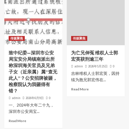
传媒聚焦
传媒聚焦
致中纪委—深圳市公安
为亡兄伸冤 维权人士郭
局宝安分局镇南派出所
宏英获刑逾三年
称深圳海关官员及兄弟
admin
2026年5月25日
0
子女（近亲属）属“查无
吉林维权人士郭宏英，因持
此人”？公安招牌被砸，
续为胞兄郭宏伟在...
检察院认为我砸得有
Read More
错？
admin
2026年6月9日
0
一、2024年大年二十九，
深圳市公安局宝...
Read More