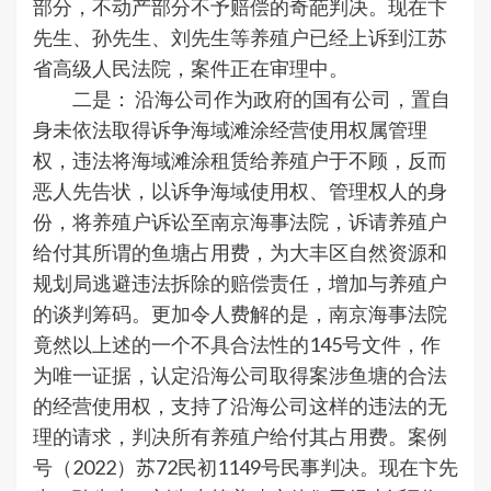
部分，不动产部分不予赔偿的奇葩判决。现在卞
先生、孙先生、刘先生等养殖户已经上诉到江苏
省高级人民法院，案件正在审理中。
二是： 沿海公司作为政府的国有公司，置自
身未依法取得诉争海域滩涂经营使用权属管理
权，违法将海域滩涂租赁给养殖户于不顾，反而
恶人先告状，以诉争海域使用权、管理权人的身
份，将养殖户诉讼至南京海事法院，诉请养殖户
给付其所谓的鱼塘占用费，为大丰区自然资源和
规划局逃避违法拆除的赔偿责任，增加与养殖户
的谈判筹码。更加令人费解的是，南京海事法院
竟然以上述的一个不具合法性的145号文件，作
为唯一证据，认定沿海公司取得案涉鱼塘的合法
的经营使用权，支持了沿海公司这样的违法的无
理的请求，判决所有养殖户给付其占用费。案例
号（2022）苏72民初1149号民事判决。现在卞先