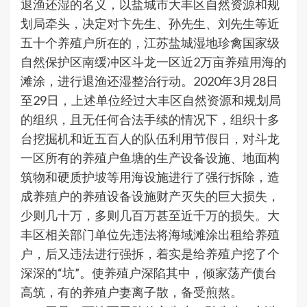
退渔还湿的名义，以盐城市大丰区自然资源和规
划局牵头，决定对卞先生、孙先生、刘先生等近
五十个养殖户所在的，江苏盐城湿地珍禽国家级
自然保护区南缓冲区斗龙一区近2万亩养殖用海的
滩涂，进行退渔还湿整治行动。2020年3月28日
至29日，上述单位经过大丰区自然资源和规划局
的组织，且无任何合法手续的情况下，组织十多
台挖掘机和近五百人的队伍利用节假日，对斗龙
一区所有的养殖户鱼塘的生产设备设施、地面构
筑物和硬质护坡等用海设施进行了强行拆除，造
成养殖户的养殖设备设施财产灭失的巨大损失，
少则几十万，多则几百万甚至近千万的损失。大
丰区相关部门单位先违法将海域滩涂出租给养殖
户，后又违法进行强拆，着实是给养殖户挖了个
深深的“坑”。使养殖户深陷其中，倾家荡产债台
高筑，有的养殖户妻离子散，备受煎熬。