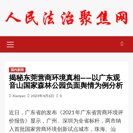
Skip
to
content
Primary
Menu
国内新闻
揭秘东莞营商环境真相——以广东观
音山国家森林公园负面舆情为例分析
Xiaoyao
2023年4月6日
0
近日，广东省的发布《2021 年广东省营商环境评
价报告》显示，广州、深圳为全省标杆，两市纳
入首批国家营商环境创新试点城市，珠海、汕