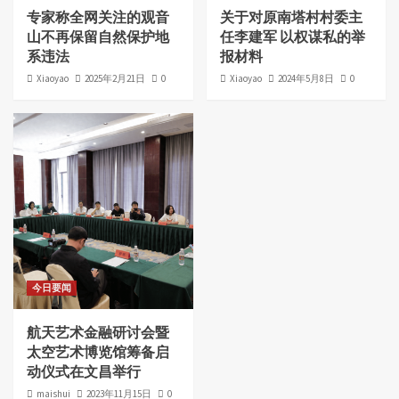
专家称全网关注的观音
关于对原南塔村村委主
山不再保留自然保护地
任李建军 以权谋私的举
系违法
报材料
Xiaoyao
2025年2月21日
0
Xiaoyao
2024年5月8日
0
今日要闻
航天艺术金融研讨会暨
太空艺术博览馆筹备启
动仪式在文昌举行
maishui
2023年11月15日
0