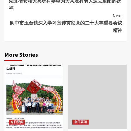
湖北衡安和大兴垸村委会为大兴垸村老人送去重阳的祝
Reading
福
Next
阆中市玉台镇深入学习宣传贯彻党的二十大等重要会议
精神
More Stories
今日要闻
今日要闻