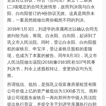
更及转让协议，符合《合同法》第五十二条第
(二)项规定的合同无效情形，故而判决我与白永
阳、白向阳签订的4份协议无效。这真是闻所未
闻，一案居然能做出两份截然不同的判决。
2018年1月3日，刘进学的亲属再次以确认合同无
效纠纷为由，将我、白永阳、白向阳，起诉到了
巩义市人民法院。同时，受让白永阳、白向阳股
权的崔铁旦、申宝洋，受让崔铁旦股权的姜随
现，也成为了本案的被告。同年8月3日，巩义市
人民法院做出该院(2018)豫0181民初107号民事
判决书，判令上述股权转让、变更协议均为无
效。
所谓低估、低拍，是指巩义佰富康房屋租赁有限
公司价值上亿的资产被低估为1300多万元。我和
该公司现股东崔铁旦一再向郑州市中级人民法院
提出执行异议，并提交关于刘进学亲属执行白朝