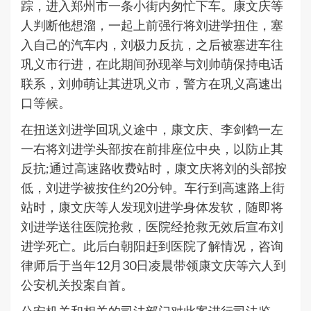
踪，进入郑州市一条小街内匆忙下车。康文庆等
人判断他想溜，一起上前强行将刘进学扭住，塞
入自己的汽车内，刘极力反抗，之后被塞进车往
巩义市行进，在此期间孙现举与刘帅萌保持电话
联系，刘帅萌让其进巩义市，警方在巩义高速出
口等候。
在扭送刘进学回巩义途中，康文庆、李剑鹤一左
一右将刘进学头部按在前排座位中央，以防止其
反抗;通过高速路收费站时，康文庆将刘的头部按
低，刘进学被按住约20分钟。车行到高速路上街
站时，康文庆等人发现刘进学身体发软，随即将
刘进学送往医院抢救，医院经抢救无效后宣布刘
进学死亡。此后白朝阳赶到医院了解情况，咨询
律师后于当年12月30日凌晨带领康文庆等六人到
公安机关投案自首。