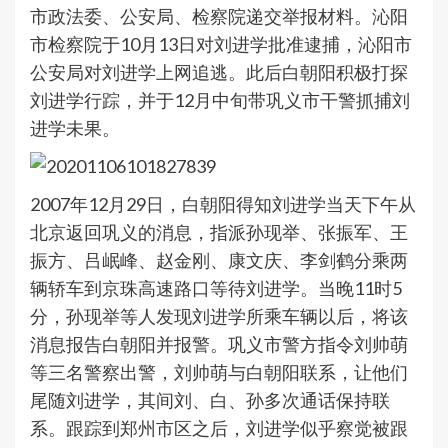
市政法委、公安局、检察院递交举报材料。沁阳
市检察院于10月13日对刘进学批准逮捕，沁阳市
公安局对刘进学上网追逃。此后白朝阳积极打探
刘进学行踪，并于12月中旬带巩义市干警抓捕刘
进学未果。
2007年12月29日，白朝阳得知刘进学当天下午从
北京返回巩义的消息，指派孙现举、张振军、王
振方、吕岷峰、赵金刚、康文庆、李剑鹤分乘两
辆轿车到京珠高速路口等待刘进学。当晚11时5
分，孙现举等人发现刘进学所乘车辆以后，将该
消息报告白朝阳并报警。巩义市警方指令刘帅萌
等三名警察出警，刘帅萌与白朝阳联系，让他们
尾随刘进学，其间刘、白、孙多次通话保持联
系。跟踪到郑州市区之后，刘进学似乎察觉被跟