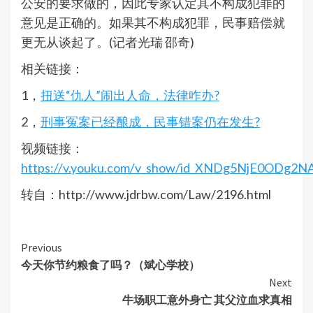
公安的要求做的，因此专家认定其不构成犯罪的
意见是正确的。如果其不构成犯罪，民事赔偿就
更无从谈起了。(记者光瑞 邵奇)
相关链接：
1，
扭送“仇人”闹出人命，法律咋办?
2，
刑事冤案已经酿成，民事错案仍在发生?
视频链接：
https://v.youku.com/v_show/id_XNDg5NjE0ODg2N
转自：http://www.jdrbw.com/Law/2196.html
Continue
Previous
今天你节约粮食了吗？（斌心学校）
Reading
Next
牛场职工意外身亡 其父泣血求真相