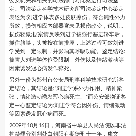
公安机关和相关的司法部门对此案进行司法鉴
定。司法鉴定科学技术研究所司法鉴定中心鉴定
表述为:刘进学体表多处皮肤擦伤，符合钝性外力
所致，损伤相应内部器官未见损伤改变，说明其
损伤轻微;据案情反映刘进学被强行塞进轿车后，
抓住胳膊，头被按在前排座，上述过程可致刘进
学受到一定限制，并影响其呼吸功能。鉴定结论:
被害人刘进学体位受限制，外伤以及情绪激动等
因素诱发冠心病发作猝死。
另外一份为郑州市公安局刑事科学技术研究所鉴
定结论，其结论是:“刘进学系外力作用、精神紧
张，情绪激动诱发冠心病死亡。”而公安部物证鉴
定中心鉴定结论为:刘进学符合因外伤、情绪激动
等因素诱发冠心病而死。
2009年10月16日，河南省中牟县人民法院以非法
拘禁罪分别判处白朝阳有期徒刑十一年，康文