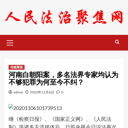
Skip
to
content
Primary
Menu
传媒聚焦
河南白朝阳案，多名法界专家均认为
不够犯罪为何至今不纠？
admin
2020年11月6日
0
继《检察日报》、《国家正义网》、《人民法
制》等诸多主流媒体后，日前央视今日说法再次