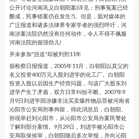
公开讨论河南巩义白朝阳案(详见：刑事冤案已经
酿成，民事错案仍在发生?)。但是，面对媒体的
广泛报道和诸多法律界专家学者的强烈呼吁，河
南涉案法院仍然没有任何动作，令人不得不佩服
河南法院的倔强劲儿!
并未参加“扭送”却被判刑11年
据检察日报报道，2005年11月，白朝阳以其父的
名义投资400万元入股刘进学的化工厂。白朝阳
投资入股以后因生产经营问题，与该厂大股东刘
进学产生了矛盾，双方日常纠纷不断。2007年9
月9日刘进学因涉嫌非法买卖爆炸物品罪被河南省
沁阳市公安局刑事拘留，得此消息后，白朝阳、
孙现举赶到沁阳市，从沁阳市公安局办案民警处
了解到部分案情。9月29日，刘进学被沁阳市公
安局取保候审，白朝阳随后多次举报，并向沁阳