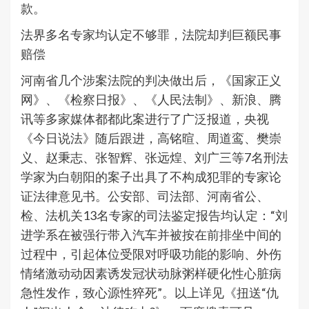
款。
法界多名专家均认定不够罪，法院却判巨额民事
赔偿
河南省几个涉案法院的判决做出后，《国家正义
网》、《检察日报》、《人民法制》、新浪、腾
讯等多家媒体都都此案进行了广泛报道，央视
《今日说法》随后跟进，高铭暄、周道鸾、樊崇
义、赵秉志、张智辉、张远煌、刘广三等7名刑法
学家为白朝阳的案子出具了不构成犯罪的专家论
证法律意见书。公安部、司法部、河南省公、
检、法机关13名专家的司法鉴定报告均认定：“刘
进学系在被强行带入汽车并被按在前排坐中间的
过程中，引起体位受限对呼吸功能的影响、外伤
情绪激动动因素诱发冠状动脉粥样硬化性心脏病
急性发作，致心源性猝死”。以上详见《扭送“仇